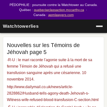
PÉDOPHILIE : poursuite contre la Watchtower au Canada.
Québec :
quebecjwclassaction.mccarthy.ca
·
Canada :
apmlawyers.com
Watchtowerlies
Nouvelles sur les Témoins de
Jéhovah page 5
-R-U : le mari raconte l'agonie suite à la mort de sa
femme Témoin de Jéhovah qui a refusé une
transfusion sanguine après une césarienne. 10
novembre 2014.
http://www.dailymail.co.uk/news/article-
2828862/Husband-tells-agony-death-Jehovah-s-
Witness-wife-refused-blood-transfusion-C-section.html