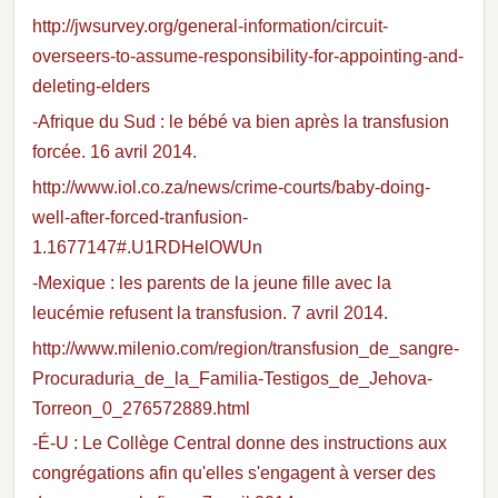
http://jwsurvey.org/general-information/circuit-
overseers-to-assume-responsibility-for-appointing-and-
deleting-elders
-Afrique du Sud : le bébé va bien après la transfusion
forcée. 16 avril 2014.
http://www.iol.co.za/news/crime-courts/baby-doing-
well-after-forced-tranfusion-
1.1677147#.U1RDHelOWUn
-Mexique : les parents de la jeune fille avec la
leucémie refusent la transfusion. 7 avril 2014.
http://www.milenio.com/region/transfusion_de_sangre-
Procuraduria_de_la_Familia-Testigos_de_Jehova-
Torreon_0_276572889.html
-É-U : Le Collège Central donne des instructions aux
congrégations afin qu'elles s'engagent à verser des