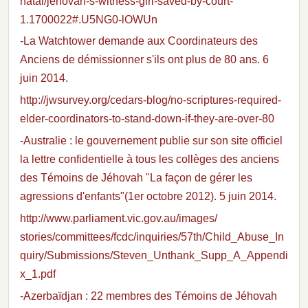
natal/jehovah-s-witness-girl-saved-by-court-
1.1700022#.U5NG0-lOWUn
-La Watchtower demande aux Coordinateurs des
Anciens de démissionner s'ils ont plus de 80 ans. 6
juin 2014.
http://jwsurvey.org/cedars-blog/no-scriptures-required-
elder-coordinators-to-stand-down-if-they-are-over-80
-Australie : le gouvernement publie sur son site officiel
la lettre confidentielle à tous les collèges des anciens
des Témoins de Jéhovah "La façon de gérer les
agressions d'enfants"(1er octobre 2012). 5 juin 2014.
http://www.parliament.vic.gov.au/images/
stories/committees/fcdc/inquiries/57th/Child_Abuse_In
quiry/Submissions/Steven_Unthank_Supp_A_Appendi
x_1.pdf
-Azerbaïdjan : 22 membres des Témoins de Jéhovah