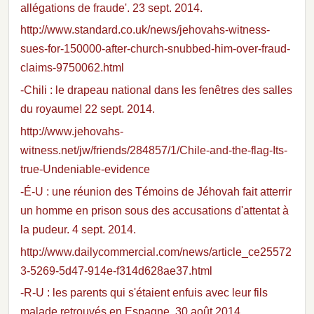
allégations de fraude'. 23 sept. 2014.
http://www.standard.co.uk/news/jehovahs-witness-
sues-for-150000-after-church-snubbed-him-over-fraud-
claims-9750062.html
-Chili : le drapeau national dans les fenêtres des salles
du royaume! 22 sept. 2014.
http://www.jehovahs-
witness.net/jw/friends/284857/1/Chile-and-the-flag-Its-
true-Undeniable-evidence
-É-U : une réunion des Témoins de Jéhovah fait atterrir
un homme en prison sous des accusations d'attentat à
la pudeur. 4 sept. 2014.
http://www.dailycommercial.com/news/article_ce25572
3-5269-5d47-914e-f314d628ae37.html
-R-U : les parents qui s'étaient enfuis avec leur fils
malade retrouvés en Espagne. 30 août 2014.