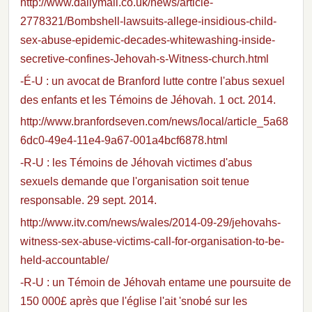
http://www.dailymail.co.uk/news/article-
2778321/Bombshell-lawsuits-allege-insidious-child-
sex-abuse-epidemic-decades-whitewashing-inside-
secretive-confines-Jehovah-s-Witness-church.html
-É-U : un avocat de Branford lutte contre l'abus sexuel
des enfants et les Témoins de Jéhovah. 1 oct. 2014.
http://www.branfordseven.com/news/local/article_5a68
6dc0-49e4-11e4-9a67-001a4bcf6878.html
-R-U : les Témoins de Jéhovah victimes d'abus
sexuels demande que l'organisation soit tenue
responsable. 29 sept. 2014.
http://www.itv.com/news/wales/2014-09-29/jehovahs-
witness-sex-abuse-victims-call-for-organisation-to-be-
held-accountable/
-R-U : un Témoin de Jéhovah entame une poursuite de
150 000£ après que l'église l'ait 'snobé sur les