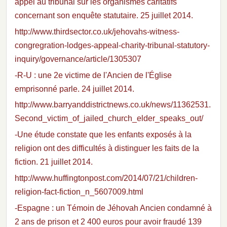
appel au tribunal sur les organismes caritatifs
concernant son enquête statutaire. 25 juillet 2014.
http://www.thirdsector.co.uk/jehovahs-witness-
congregration-lodges-appeal-charity-tribunal-statutory-
inquiry/governance/article/1305307
-R-U : une 2e victime de l'Ancien de l'Église
emprisonné parle. 24 juillet 2014.
http://www.barryanddistrictnews.co.uk/news/11362531.
Second_victim_of_jailed_church_elder_speaks_out/
-Une étude constate que les enfants exposés à la
religion ont des difficultés à distinguer les faits de la
fiction. 21 juillet 2014.
http://www.huffingtonpost.com/2014/07/21/children-
religion-fact-fiction_n_5607009.html
-Espagne : un Témoin de Jéhovah Ancien condamné à
2 ans de prison et 2 400 euros pour avoir fraudé 139