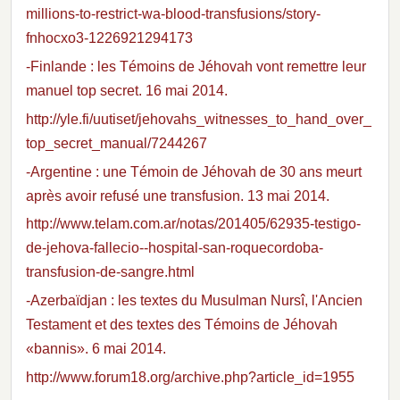
millions-to-restrict-wa-blood-transfusions/story-
fnhocxo3-1226921294173
-Finlande : les Témoins de Jéhovah vont remettre leur
manuel top secret. 16 mai 2014.
http://yle.fi/uutiset/jehovahs_witnesses_to_hand_over_
top_secret_manual/7244267
-Argentine : une Témoin de Jéhovah de 30 ans meurt
après avoir refusé une transfusion. 13 mai 2014.
http://www.telam.com.ar/notas/201405/62935-testigo-
de-jehova-fallecio--hospital-san-roquecordoba-
transfusion-de-sangre.html
-Azerbaïdjan : les textes du Musulman Nursî, l'Ancien
Testament et des textes des Témoins de Jéhovah
«bannis». 6 mai 2014.
http://www.forum18.org/archive.php?article_id=1955