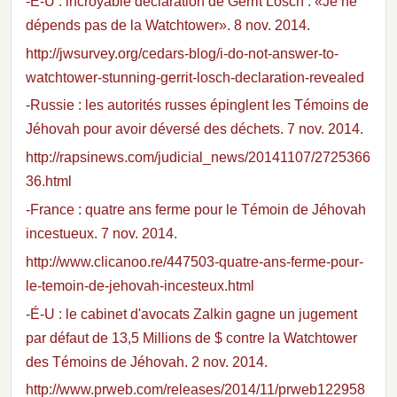
-É-U : incroyable déclaration de Gerrit Lösch : «Je ne
dépends pas de la Watchtower». 8 nov. 2014.
http://jwsurvey.org/cedars-blog/i-do-not-answer-to-
watchtower-stunning-gerrit-losch-declaration-revealed
-Russie : les autorités russes épinglent les Témoins de
Jéhovah pour avoir déversé des déchets. 7 nov. 2014.
http://rapsinews.com/judicial_news/20141107/2725366
36.html
-France : quatre ans ferme pour le Témoin de Jéhovah
incestueux. 7 nov. 2014.
http://www.clicanoo.re/447503-quatre-ans-ferme-pour-
le-temoin-de-jehovah-incesteux.html
-É-U : le cabinet d'avocats Zalkin gagne un jugement
par défaut de 13,5 Millions de $ contre la Watchtower
des Témoins de Jéhovah. 2 nov. 2014.
http://www.prweb.com/releases/2014/11/prweb122958