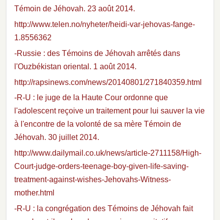
Témoin de Jéhovah. 23 août 2014.
http://www.telen.no/nyheter/heidi-var-jehovas-fange-
1.8556362
-Russie : des Témoins de Jéhovah arrêtés dans
l'Ouzbékistan oriental. 1 août 2014.
http://rapsinews.com/news/20140801/271840359.html
-R-U : le juge de la Haute Cour ordonne que
l'adolescent reçoive un traitement pour lui sauver la vie
à l'encontre de la volonté de sa mère Témoin de
Jéhovah. 30 juillet 2014.
http://www.dailymail.co.uk/news/article-2711158/High-
Court-judge-orders-teenage-boy-given-life-saving-
treatment-against-wishes-Jehovahs-Witness-
mother.html
-R-U : la congrégation des Témoins de Jéhovah fait