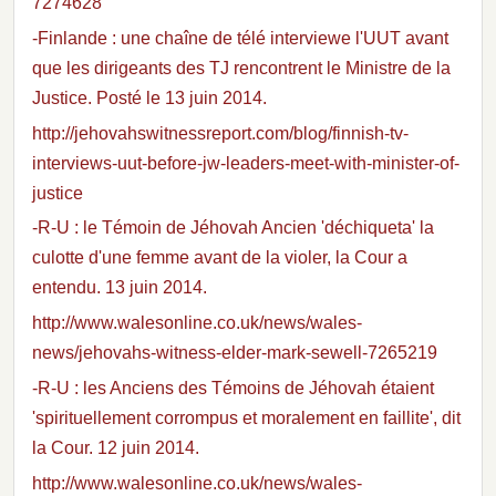
7274628
-Finlande : une chaîne de télé interviewe l'UUT avant
que les dirigeants des TJ rencontrent le Ministre de la
Justice. Posté le 13 juin 2014.
http://jehovahswitnessreport.com/blog/finnish-tv-
interviews-uut-before-jw-leaders-meet-with-minister-of-
justice
-R-U : le Témoin de Jéhovah Ancien 'déchiqueta' la
culotte d'une femme avant de la violer, la Cour a
entendu. 13 juin 2014.
http://www.walesonline.co.uk/news/wales-
news/jehovahs-witness-elder-mark-sewell-7265219
-R-U : les Anciens des Témoins de Jéhovah étaient
'spirituellement corrompus et moralement en faillite', dit
la Cour. 12 juin 2014.
http://www.walesonline.co.uk/news/wales-