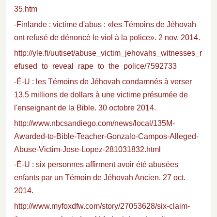
35.htm
-Finlande : victime d'abus : «les Témoins de Jéhovah
ont refusé de dénoncé le viol à la police». 2 nov. 2014.
http://yle.fi/uutiset/abuse_victim_jehovahs_witnesses_r
efused_to_reveal_rape_to_the_police/7592733
-É-U : les Témoins de Jéhovah condamnés à verser
13,5 millions de dollars à une victime présumée de
l'enseignant de la Bible. 30 octobre 2014.
http://www.nbcsandiego.com/news/local/135M-
Awarded-to-Bible-Teacher-Gonzalo-Campos-Alleged-
Abuse-Victim-Jose-Lopez-281031832.html
-É-U : six personnes affirment avoir été abusées
enfants par un Témoin de Jéhovah Ancien. 27 oct.
2014.
http://www.myfoxdfw.com/story/27053628/six-claim-