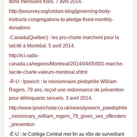
dons mensuels fixes. 7 avril 2014.
http://jwsurvey.org/cedars-blog/governing-body-
instructs-congregations-to-pledge-fixed-monthly-
donations
-Canada(Québec) : les pro-charte marchent pour la
laïcité à Montréal. 5 avril 2014.
http://ici.radio-
canada.ca/regions/Montreal/2014/04/05/001-marche-
laicite-charte-valeurs-montreal.shtml
-R-U : Ipswich : le missionnaire pédophile William
Rogers, 79 ans, reçoit une ordonnance de prévention
pour délinquants sexuels. 3 avril 2014.
http://www.ipswichstar.co.uk/news/ipswich_paedophile
_missionary_william_rogers_79_given_sex_offenders
_prevention
-É-U : le Collège Central met fin au rôle de surveillant