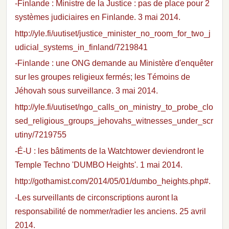
-Finlande : Ministre de la Justice : pas de place pour 2
systèmes judiciaires en Finlande. 3 mai 2014.
http://yle.fi/uutiset/justice_minister_no_room_for_two_j
udicial_systems_in_finland/7219841
-Finlande : une ONG demande au Ministère d'enquêter
sur les groupes religieux fermés; les Témoins de
Jéhovah sous surveillance. 3 mai 2014.
http://yle.fi/uutiset/ngo_calls_on_ministry_to_probe_clo
sed_religious_groups_jehovahs_witnesses_under_scr
utiny/7219755
-É-U : les bâtiments de la Watchtower deviendront le
Temple Techno 'DUMBO Heights'. 1 mai 2014.
http://gothamist.com/2014/05/01/dumbo_heights.php#.
-Les surveillants de circonscriptions auront la
responsabilité de nommer/radier les anciens. 25 avril
2014.