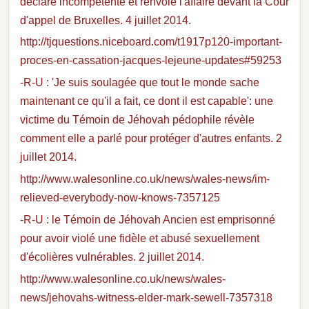
déclare incompétente et renvoie l'affaire devant la Cour
d'appel de Bruxelles. 4 juillet 2014.
http://tjquestions.niceboard.com/t1917p120-important-
proces-en-cassation-jacques-lejeune-updates#59253
-R-U : 'Je suis soulagée que tout le monde sache
maintenant ce qu'il a fait, ce dont il est capable': une
victime du Témoin de Jéhovah pédophile révèle
comment elle a parlé pour protéger d'autres enfants. 2
juillet 2014.
http://www.walesonline.co.uk/news/wales-news/im-
relieved-everybody-now-knows-7357125
-R-U : le Témoin de Jéhovah Ancien est emprisonné
pour avoir violé une fidèle et abusé sexuellement
d'écolières vulnérables. 2 juillet 2014.
http://www.walesonline.co.uk/news/wales-
news/jehovahs-witness-elder-mark-sewell-7357318