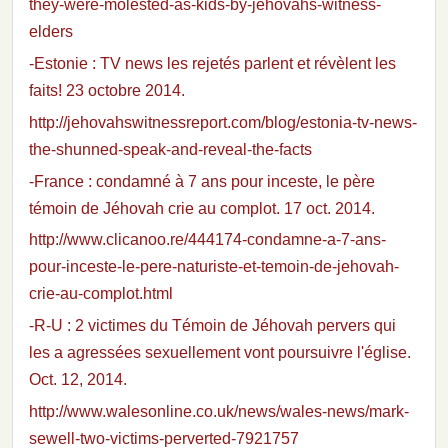
they-were-molested-as-kids-by-jehovahs-witness-
elders
-Estonie : TV news les rejetés parlent et révèlent les
faits! 23 octobre 2014.
http://jehovahswitnessreport.com/blog/estonia-tv-news-
the-shunned-speak-and-reveal-the-facts
-France : condamné à 7 ans pour inceste, le père
témoin de Jéhovah crie au complot. 17 oct. 2014.
http://www.clicanoo.re/444174-condamne-a-7-ans-
pour-inceste-le-pere-naturiste-et-temoin-de-jehovah-
crie-au-complot.html
-R-U : 2 victimes du Témoin de Jéhovah pervers qui
les a agressées sexuellement vont poursuivre l'église.
Oct. 12, 2014.
http://www.walesonline.co.uk/news/wales-news/mark-
sewell-two-victims-perverted-7921757