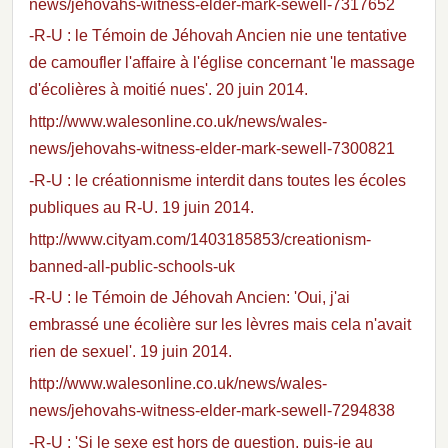
news/jehovahs-witness-elder-mark-sewell-7317652
-R-U : le Témoin de Jéhovah Ancien nie une tentative
de camoufler l'affaire à l'église concernant 'le massage
d'écolières à moitié nues'. 20 juin 2014.
http://www.walesonline.co.uk/news/wales-
news/jehovahs-witness-elder-mark-sewell-7300821
-R-U : le créationnisme interdit dans toutes les écoles
publiques au R-U. 19 juin 2014.
http://www.cityam.com/1403185853/creationism-
banned-all-public-schools-uk
-R-U : le Témoin de Jéhovah Ancien: 'Oui, j'ai
embrassé une écolière sur les lèvres mais cela n'avait
rien de sexuel'. 19 juin 2014.
http://www.walesonline.co.uk/news/wales-
news/jehovahs-witness-elder-mark-sewell-7294838
-R-U : 'Si le sexe est hors de question, puis-je au