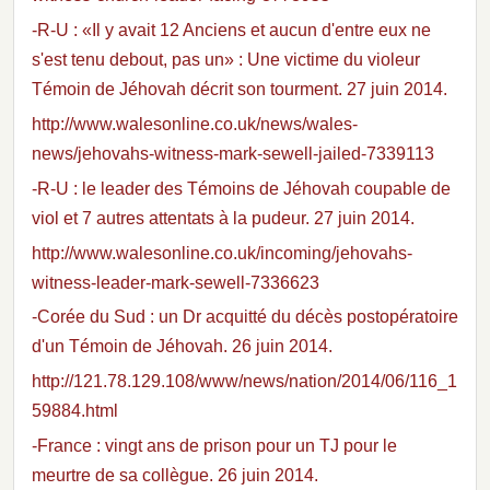
-R-U : «Il y avait 12 Anciens et aucun d'entre eux ne
s'est tenu debout, pas un» : Une victime du violeur
Témoin de Jéhovah décrit son tourment. 27 juin 2014.
http://www.walesonline.co.uk/news/wales-
news/jehovahs-witness-mark-sewell-jailed-7339113
-R-U : le leader des Témoins de Jéhovah coupable de
viol et 7 autres attentats à la pudeur. 27 juin 2014.
http://www.walesonline.co.uk/incoming/jehovahs-
witness-leader-mark-sewell-7336623
-Corée du Sud : un Dr acquitté du décès postopératoire
d'un Témoin de Jéhovah. 26 juin 2014.
http://121.78.129.108/www/news/nation/2014/06/116_1
59884.html
-France : vingt ans de prison pour un TJ pour le
meurtre de sa collègue. 26 juin 2014.