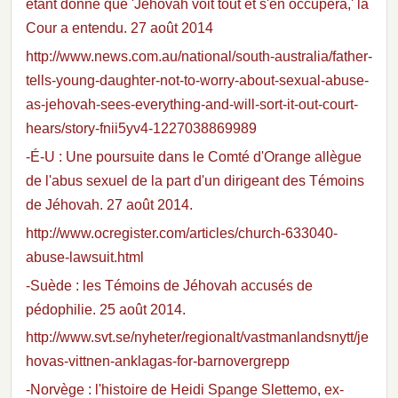
étant donné que 'Jéhovah voit tout et s'en occupera,' la
Cour a entendu. 27 août 2014
http://www.news.com.au/national/south-australia/father-
tells-young-daughter-not-to-worry-about-sexual-abuse-
as-jehovah-sees-everything-and-will-sort-it-out-court-
hears/story-fnii5yv4-1227038869989
-É-U : Une poursuite dans le Comté d'Orange allègue
de l'abus sexuel de la part d'un dirigeant des Témoins
de Jéhovah. 27 août 2014.
http://www.ocregister.com/articles/church-633040-
abuse-lawsuit.html
-Suède : les Témoins de Jéhovah accusés de
pédophilie. 25 août 2014.
http://www.svt.se/nyheter/regionalt/vastmanlandsnytt/je
hovas-vittnen-anklagas-for-barnovergrepp
-Norvège : l'histoire de Heidi Spange Slettemo, ex-