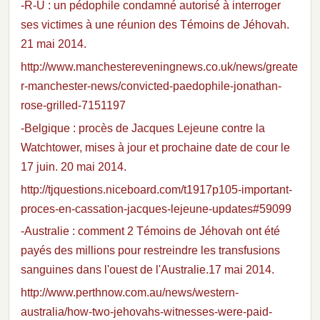
-R-U : un pédophile condamné autorisé à interroger
ses victimes à une réunion des Témoins de Jéhovah.
21 mai 2014.
http://www.manchestereveningnews.co.uk/news/greate
r-manchester-news/convicted-paedophile-jonathan-
rose-grilled-7151197
-Belgique : procès de Jacques Lejeune contre la
Watchtower, mises à jour et prochaine date de cour le
17 juin. 20 mai 2014.
http://tjquestions.niceboard.com/t1917p105-important-
proces-en-cassation-jacques-lejeune-updates#59099
-Australie : comment 2 Témoins de Jéhovah ont été
payés des millions pour restreindre les transfusions
sanguines dans l'ouest de l'Australie.17 mai 2014.
http://www.perthnow.com.au/news/western-
australia/how-two-jehovahs-witnesses-were-paid-