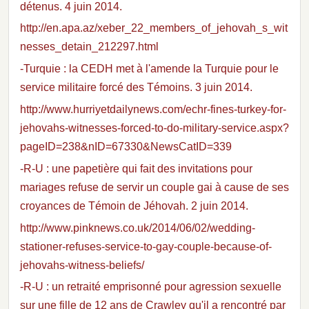
détenus. 4 juin 2014.
http://en.apa.az/xeber_22_members_of_jehovah_s_wit
nesses_detain_212297.html
-Turquie : la CEDH met à l'amende la Turquie pour le
service militaire forcé des Témoins. 3 juin 2014.
http://www.hurriyetdailynews.com/echr-fines-turkey-for-
jehovahs-witnesses-forced-to-do-military-service.aspx?
pageID=238&nID=67330&NewsCatID=339
-R-U : une papetière qui fait des invitations pour
mariages refuse de servir un couple gai à cause de ses
croyances de Témoin de Jéhovah. 2 juin 2014.
http://www.pinknews.co.uk/2014/06/02/wedding-
stationer-refuses-service-to-gay-couple-because-of-
jehovahs-witness-beliefs/
-R-U : un retraité emprisonné pour agression sexuelle
sur une fille de 12 ans de Crawley qu'il a rencontré par