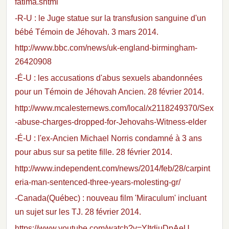
fatima.shtml
-R-U : le Juge statue sur la transfusion sanguine d'un
bébé Témoin de Jéhovah. 3 mars 2014.
http://www.bbc.com/news/uk-england-birmingham-
26420908
-É-U : les accusations d'abus sexuels abandonnées
pour un Témoin de Jéhovah Ancien. 28 février 2014.
http://www.mcalesternews.com/local/x2118249370/Sex
-abuse-charges-dropped-for-Jehovahs-Witness-elder
-É-U : l'ex-Ancien Michael Norris condamné à 3 ans
pour abus sur sa petite fille. 28 février 2014.
http://www.independent.com/news/2014/feb/28/carpint
eria-man-sentenced-three-years-molesting-gr/
-Canada(Québec) : nouveau film 'Miraculum' incluant
un sujet sur les TJ. 28 février 2014.
https://www.youtube.com/watch?v=YItdiuDpAeU