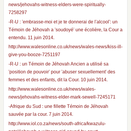
news/jehovahs-witness-elders-were-spiritually-
7258297
-R-U : 'embrasse-moi et je te donnerai de l'alcool': un
Témoin de Jéhovah a 'soudoyé' une écolière, la Cour a
entendu. 11 juin 2014.
http://www.walesonline.co.uk/news/wales-news/kiss-ill-
give-you-booze-7251197
-R-U : un Témoin de Jéhovah Ancien a utilisé sa
'position de pouvoir' pour 'abuser sexuellement' des
femmes et des enfants, dit la Cour. 10 juin 2014.
http://www.walesonline.co.uk/news/wales-
news/jehovahs-witness-elder-mark-sewell-7245171
-Afrique du Sud : une fillette Témoin de Jéhovah
sauvée par la cour. 7 juin 2014.
http://www.iol.co.za/news/south-africa/kwazulu-