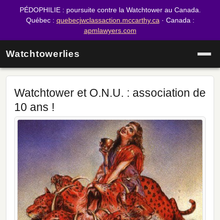
PÉDOPHILIE : poursuite contre la Watchtower au Canada.
Québec :
quebecjwclassaction.mccarthy.ca
· Canada :
apmlawyers.com
Watchtowerlies
Watchtower et O.N.U. : association de
10 ans !