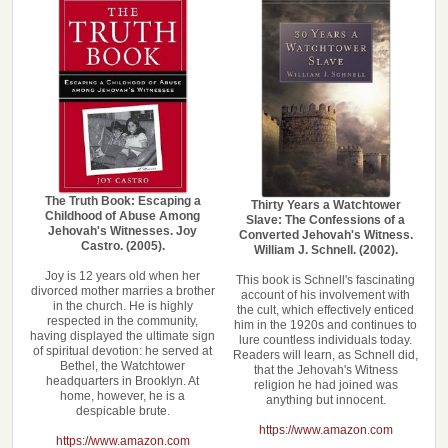
The Truth Book: Escaping a
Thirty Years a Watchtower
Childhood of Abuse Among
Slave: The Confessions of a
Jehovah's Witnesses. Joy
Converted Jehovah's Witness.
Castro. (2005).
William J. Schnell. (2002).
Joy is 12 years old when her
This book is Schnell's fascinating
divorced mother marries a brother
account of his involvement with
in the church. He is highly
the cult, which effectively enticed
respected in the community,
him in the 1920s and continues to
having displayed the ultimate sign
lure countless individuals today.
of spiritual devotion: he served at
Readers will learn, as Schnell did,
Bethel, the Watchtower
that the Jehovah's Witness
headquarters in Brooklyn. At
religion he had joined was
home, however, he is a
anything but innocent.
despicable brute.
https://www.amazon.com
https://www.amazon.com