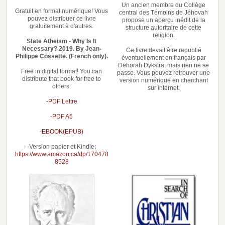
Un ancien membre du Collège
Gratuit en format numérique! Vous
central des Témoins de Jéhovah
pouvez distribuer ce livre
propose un aperçu inédit de la
gratuitement à d'autres.
structure autoritaire de cette
religion.
State Atheism - Why Is It
Necessary? 2019. By Jean-
Ce livre devait être republié
Philippe Cossette. (French only).
éventuellement en français par
Deborah Dykstra, mais rien ne se
Free in digital format! You can
passe. Vous pouvez retrouver une
distribute that book for free to
version numérique en cherchant
others.
sur internet.
-PDF Lettre
-PDF A5
-EBOOK(EPUB)
-Version papier et Kindle:
https://www.amazon.ca/dp/170478
8528