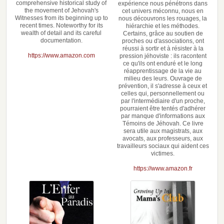
comprehensive historical study of
expérience nous pénétrons dans
the movement of Jehovah's
cet univers méconnu, nous en
Witnesses from its beginning up to
nous découvrons les rouages, la
recent times. Noteworthy for its
hiérarchie et les méthodes.
wealth of detail and its careful
Certains, grâce au soutien de
documentation.
proches ou d'associations, ont
réussi à sortir et à résister à la
https://www.amazon.com
pression jéhoviste : ils racontent
ce qu'ils ont enduré et le long
réapprentissage de la vie au
milieu des leurs. Ouvrage de
prévention, il s'adresse à ceux et
celles qui, personnellement ou
par l'intermédiaire d'un proche,
pourraient être tentés d'adhérer
par manque d'informations aux
Témoins de Jéhovah. Ce livre
sera utile aux magistrats, aux
avocats, aux professeurs, aux
travailleurs sociaux qui aident ces
victimes.
https://www.amazon.fr