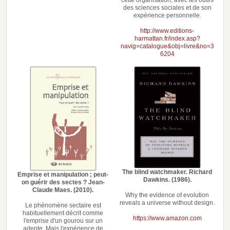
des sciences sociales et de son
expérience personnelle.
http://www.editions-
harmattan.fr/index.asp?
navig=catalogue&obj=livre&no=3
6204
The blind watchmaker. Richard
Emprise et manipulation ; peut-
Dawkins. (1986).
on guérir des sectes ? Jean-
Claude Maes. (2010).
Why the evidence of evolution
reveals a universe without design.
Le phénomène sectaire est
habituellement décrit comme
https://www.amazon.com
l'emprise d'un gourou sur un
adepte. Mais l'expérience de