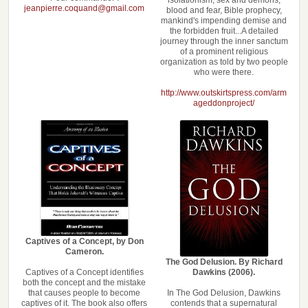
isolationism, sex and demons,
jeanpierre.coquand@gmail.com
blood and fear, Bible prophecy,
mankind's impending demise and
the forbidden fruit...A detailed
journey through the inner sanctum
of a prominent religious
organization as told by two people
who were there.
http://www.outskirtspress.com/arm
ageddonproject/
Captives of a Concept, by Don
Cameron.
The God Delusion. By Richard
Captives of a Concept identifies
Dawkins (2006).
both the concept and the mistake
that causes people to become
In The God Delusion, Dawkins
captives of it. The book also offers
contends that a supernatural