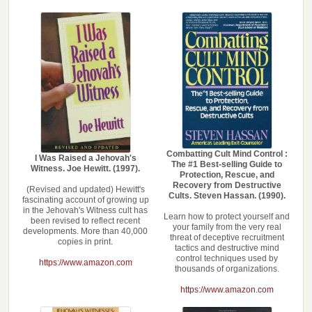
Combatting Cult Mind Control :
I Was Raised a Jehovah's
The #1 Best-selling Guide to
Witness. Joe Hewitt. (1997).
Protection, Rescue, and
Recovery from Destructive
(Revised and updated) Hewitt's
Cults. Steven Hassan. (1990).
fascinating account of growing up
in the Jehovah's Witness cult has
Learn how to protect yourself and
been revised to reflect recent
your family from the very real
developments. More than 40,000
threat of deceptive recruitment
copies in print.
tactics and destructive mind
control techniques used by
https://www.amazon.com
thousands of organizations.
https://www.amazon.com