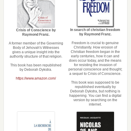
In search of christian freedom
Crisis of Conscience by
by Raymond Franz.
Raymond Franz.
Freedom is crucial to genuine
A former member of the Governing
Christianity. How erosion of
Body of Jehovah's Witnesses
Christian freedom began in the
gives a unique insight into the
early centuries, how it can and
authority structure of that religion.
does occur today, and the means
for resisting the invasion of
This book has been republished
personal conscience and thought;
by Deborah Dykstra.
a sequel to Crisis of Conscience.
https://www.amazon.com/
This book was supposed to be
republished eventually by
Deborah Dykstra, but nothing is
happening. You can find a digital
version by searching on the
internet.