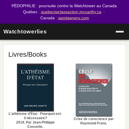
PÉDOPHILIE : poursuite contre la Watchtower au Canada.
Québec :
quebecjwclassaction.mccarthy.ca
·
Canada :
apmlawyers.com
Watchtowerlies
Livres/Books
L'athéisme d'État - Pourquoi est-
il nécessaire?
Crise de conscience par
2019. Par Jean-Philippe
Raymond Franz.
Cossette.