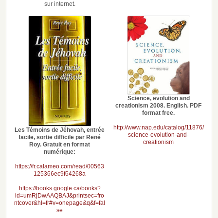
sur internet.
Science, evolution and
creationism 2008. English. PDF
format free.
http://www.nap.edu/catalog/11876/
Les Témoins de Jéhovah, entrée
science-evolution-and-
facile, sortie difficile par René
creationism
Roy. Gratuit en format
numérique:
https://fr.calameo.com/read/00563
125366ec9f64268a
https://books.google.ca/books?
id=umRjDwAAQBAJ&printsec=fro
ntcover&hl=fr#v=onepage&q&f=fal
se