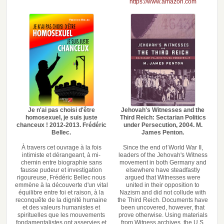
https://www.amazon.com
Je n'ai pas choisi d'être
Jehovah's Witnesses and the
homosexuel, je suis juste
Third Reich: Sectarian Politics
chanceux ! 2012-2013. Frédéric
under Persecution, 2004. M.
Bellec.
James Penton.
À travers cet ouvrage à la fois
Since the end of World War II,
intimiste et dérangeant, à mi-
leaders of the Jehovah's Witness
chemin entre biographie sans
movement in both Germany and
fausse pudeur et investigation
elsewhere have steadfastly
rigoureuse, Frédéric Bellec nous
argued that Witnesses were
emmène à la découverte d'un vital
united in their opposition to
équilibre entre foi et raison, à la
Nazism and did not collude with
reconquête de la dignité humaine
the Third Reich. Documents have
et des valeurs humanistes et
been uncovered, however, that
spirituelles que les mouvements
prove otherwise. Using materials
fondamentalistes ont asservies et
from Witness archives, the U.S.