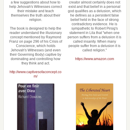
a few suggestions about how to
creator almost certainly does not
help Jehovah's Witnesses correct
exist and that belief in a personal
their mistake and teach
god qualifies as a delusion, which
themselves the truth about their
he defines as a persistent false
religion.
belief held in the face of strong
contradictory evidence. He is
The book is designed to help the
sympathetic to Robert Pirsig's
reader understand the illusionary
statement in Lila that "when one
concept mentioned by Raymond
person suffers from a delusion it is
Franz on page 296 of his Crisis of
called insanity. When many
Conscience, which holds
people suffer from a delusion it is
Jehovah's Witnesses (and even
called religion."
their Governing Body) captive by
dominating and controlling how
https://www.amazon.com
they think and act.
http://www.captivesofaconcept.co
m/