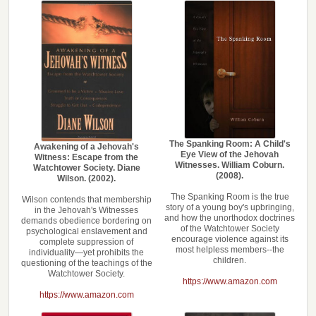
The Spanking Room: A Child's
Awakening of a Jehovah's
Eye View of the Jehovah
Witness: Escape from the
Witnesses. William Coburn.
Watchtower Society. Diane
(2008).
Wilson. (2002).
The Spanking Room is the true
Wilson contends that membership
story of a young boy's upbringing,
in the Jehovah's Witnesses
and how the unorthodox doctrines
demands obedience bordering on
of the Watchtower Society
psychological enslavement and
encourage violence against its
complete suppression of
most helpless members--the
individuality—yet prohibits the
children.
questioning of the teachings of the
Watchtower Society.
https://www.amazon.com
https://www.amazon.com