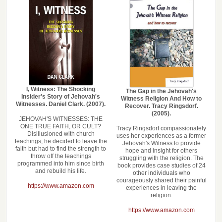
I, Witness: The Shocking
The Gap in the Jehovah's
Insider's Story of Jehovah's
Witness Religion And How to
Witnesses. Daniel Clark. (2007).
Recover. Tracy Ringsdorf.
(2005).
JEHOVAH'S WITNESSES: THE
ONE TRUE FAITH, OR CULT?
Tracy Ringsdorf compassionately
Disillusioned with church
uses her experiences as a former
teachings, he decided to leave the
Jehovah's Witness to provide
faith but had to find the strength to
hope and insight for others
throw off the teachings
struggling with the religion. The
programmed into him since birth
book provides case studies of 24
and rebuild his life.
other individuals who
courageously shared their painful
https://www.amazon.com
experiences in leaving the
religion.
https://www.amazon.com