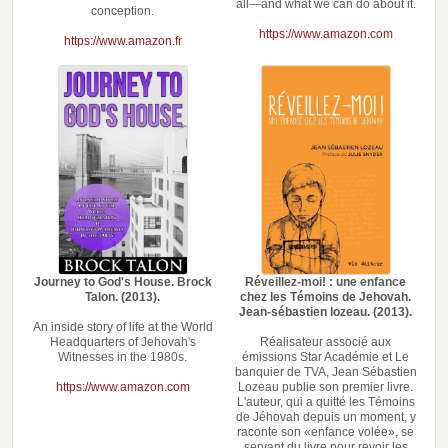
all—and what we can do about it.
conception.
https://www.amazon.com
https://www.amazon.fr
Réveillez-moi! : une enfance
Journey to God's House. Brock
chez les Témoins de Jehovah.
Talon. (2013).
Jean-sébastien lozeau. (2013).
An inside story of life at the World
Réalisateur associé aux
Headquarters of Jehovah's
émissions Star Académie et Le
Witnesses in the 1980s.
banquier de TVA, Jean Sébastien
Lozeau publie son premier livre.
https://www.amazon.com
L'auteur, qui a quitté les Témoins
de Jéhovah depuis un moment, y
raconte son «enfance volée», se
servant du livre pour revoir les