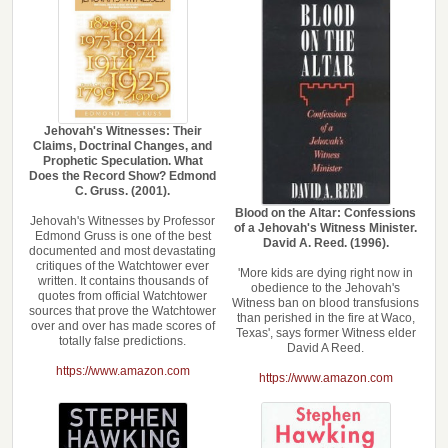
Jehovah's Witnesses: Their
Claims, Doctrinal Changes, and
Prophetic Speculation. What
Does the Record Show? Edmond
C. Gruss. (2001).
Blood on the Altar: Confessions
Jehovah's Witnesses by Professor
of a Jehovah's Witness Minister.
Edmond Gruss is one of the best
David A. Reed. (1996).
documented and most devastating
critiques of the Watchtower ever
'More kids are dying right now in
written. It contains thousands of
obedience to the Jehovah's
quotes from official Watchtower
Witness ban on blood transfusions
sources that prove the Watchtower
than perished in the fire at Waco,
over and over has made scores of
Texas', says former Witness elder
totally false predictions.
David A Reed.
https://www.amazon.com
https://www.amazon.com