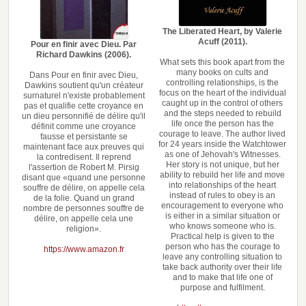
The Liberated Heart, by Valerie
Acuff (2011).
Pour en finir avec Dieu. Par
Richard Dawkins (2006).
What sets this book apart from the
many books on cults and
Dans Pour en finir avec Dieu,
controlling relationships, is the
Dawkins soutient qu'un créateur
focus on the heart of the individual
surnaturel n'existe probablement
caught up in the control of others
pas et qualifie cette croyance en
and the steps needed to rebuild
un dieu personnifié de délire qu'il
life once the person has the
définit comme une croyance
courage to leave. The author lived
fausse et persistante se
for 24 years inside the Watchtower
maintenant face aux preuves qui
as one of Jehovah's Witnesses.
la contredisent. Il reprend
Her story is not unique, but her
l'assertion de Robert M. Pirsig
ability to rebuild her life and move
disant que «quand une personne
into relationships of the heart
souffre de délire, on appelle cela
instead of rules to obey is an
de la folie. Quand un grand
encouragement to everyone who
nombre de personnes souffre de
is either in a similar situation or
délire, on appelle cela une
who knows someone who is.
religion».
Practical help is given to the
person who has the courage to
https://www.amazon.fr
leave any controlling situation to
take back authority over their life
and to make that life one of
purpose and fulfilment.