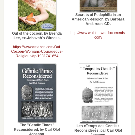
Secrets of Pedophilia in an
American Religion, by Barbara
Anderson. CD.
http://www.watchtowerdocuments.
Out of the cocoon, by Brenda
com/
Lee, ex-Jehovah's Witness.
https://www.amazon.com/Out-
Cocoon-Womans-Courageous-
Religious/dp/1931741654
The "Gentile Times"
Les «Temps des Gentils»
Reconsidered, by Carl Olof
Reconsidérés, par Carl Olof
Jonsson.