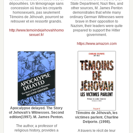
dépouillées. Un témoignage sans
State Department, Nazi files, and
concession où tous les croyants
other sources, M. James Penton
homosexuels, pas seulement
demonstrates that while many
Témoins de Jéhovah, pourront se
ordinary German Witnesses were
retrouver et en ressortir grandis.
brave in their opposition to
Nazism, their leaders were quite
http://www.temoindejehovahhomo
prepared to support the Hitler
sexuel.fr/
government.
https://www.amazon.com
Apocalypse delayed. The Story
of Jehovah's Witnesses. Second
Témoins de Jéhovah, les
edition(1997). M. James Penton.
victimes parlent. Charline
Delporte. (1998).
The author, a professor of
religious history, provides a
A travers le récit de leur