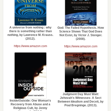
A universe from nothing : why
God: The Failed Hypothesis. How
there is something rather than
Science Shows That God Does
nothing, by Lawrence M. Krauss.
Not Exist, by Victor J. Stenger.
(2012).
(2008).
https://www.amazon.com
https://www.amazon.com
Judgment Day Must Wait:
Jehovah's Witnesses- A Sect
Inside/Outside: One Woman's
Between Idealism and Deceit, by
Recovery from Abuse and a
Poul Bregninge. (2013).
Religious Cult, by Jenny