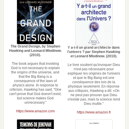
The Grand Design, by Stephen
Y a-t-il un grand architecte dans
Hawking and Leonard Mlodinow.
l'univers ? par Stephen Hawking
(2010).
et Leonard Mlodinow. (2010).
The book argues that invoking
Le livre soutient qu'invoquer Dieu
God is not necessary to explain
n'est pas nécessaire pour
the origins of the universe, and
expliquer les origines de l'univers
that the Big Bang is a
et que le Big Bang est une
consequence of the laws of
conséquence des lois de la
physics alone. In response to
physique seulement. En réponse
criticism, Hawking has said; "One
aux critiques, Hawking a dit: «On
can't prove that God doesn't exist,
ne peut pas prouver que Dieu
but science makes God
n'existe pas, mais la science rend
unnecessary."
Dieu inutile."
https://www.amazon.com
https://www.amazon.fr