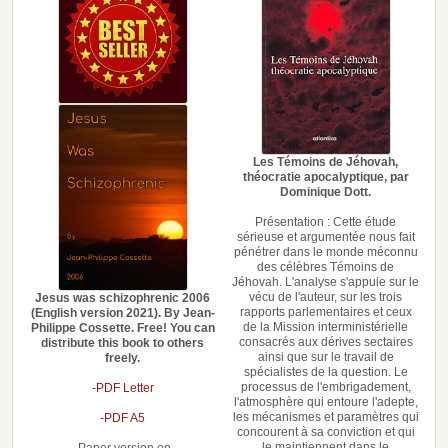
Les Témoins de Jéhovah,
théocratie apocalyptique, par
Dominique Dott.
Présentation : Cette étude
sérieuse et argumentée nous fait
pénétrer dans le monde méconnu
des célèbres Témoins de
Jéhovah. L'analyse s'appuie sur le
vécu de l'auteur, sur les trois
Jesus was schizophrenic 2006
rapports parlementaires et ceux
(English version 2021). By Jean-
de la Mission interministérielle
Philippe Cossette. Free! You can
consacrés aux dérives sectaires
distribute this book to others
ainsi que sur le travail de
freely.
spécialistes de la question. Le
processus de l'embrigadement,
-PDF Letter
l'atmosphère qui entoure l'adepte,
les mécanismes et paramètres qui
-PDF A5
concourent à sa conviction et qui
le maintiennent dans le