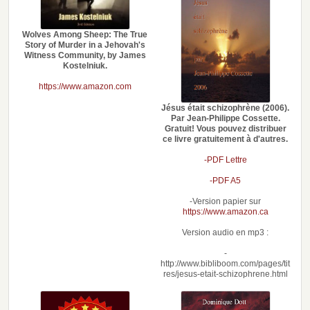
Wolves Among Sheep: The True
Story of Murder in a Jehovah's
Witness Community, by James
Kostelniuk.
https://www.amazon.com
Jésus était schizophrène (2006).
Par Jean-Philippe Cossette.
Gratuit! Vous pouvez distribuer
ce livre gratuitement à d'autres.
-PDF Lettre
-PDF A5
-Version papier sur
https://www.amazon.ca
Version audio en mp3 :
-
http://www.bibliboom.com/pages/tit
res/jesus-etait-schizophrene.html