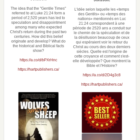
Jonsson.
The idea that the "Gentile Times"
L'idée selon laquelle les «temps
referred to at Luke 21:24 form a
des Gentils» ou «temps des
period of 2,520 years has led to
nations» mentionnés en Luc
speculation and disappointment
21:24 correspondent à une
among many who expected
période de 2520 ans a conduit sur
Christ's return during the past two
le chemin de la spéculation et de
centuries. How did this belief
la désillusion beaucoup de ceux
originate and develop? What do
qui espéraient voir le retour du
the historical and Biblical facts
Christ au cours des deux derniers
show?
siècles. Quelle est l'origine de
cette croyance et comment s'est-
https://a.co/d/bPXrHnc
elle développée? Que montrent la
Bible et l'Histoire?
https://hartpublishers.ca/
https://a.co/d/2D4g3c8
https://hartpublishers.ca/