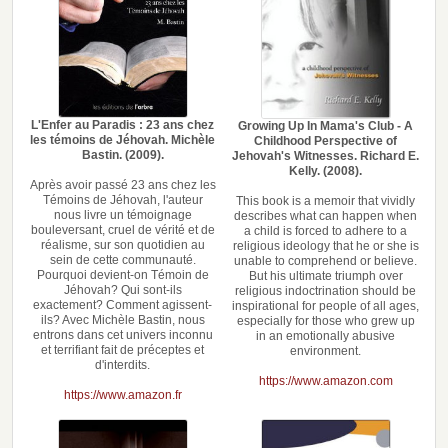
L'Enfer au Paradis : 23 ans chez
Growing Up In Mama's Club - A
les témoins de Jéhovah. Michèle
Childhood Perspective of
Bastin. (2009).
Jehovah's Witnesses. Richard E.
Kelly. (2008).
Après avoir passé 23 ans chez les
Témoins de Jéhovah, l'auteur
This book is a memoir that vividly
nous livre un témoignage
describes what can happen when
bouleversant, cruel de vérité et de
a child is forced to adhere to a
réalisme, sur son quotidien au
religious ideology that he or she is
sein de cette communauté.
unable to comprehend or believe.
Pourquoi devient-on Témoin de
But his ultimate triumph over
Jéhovah? Qui sont-ils
religious indoctrination should be
exactement? Comment agissent-
inspirational for people of all ages,
ils? Avec Michèle Bastin, nous
especially for those who grew up
entrons dans cet univers inconnu
in an emotionally abusive
et terrifiant fait de préceptes et
environment.
d'interdits.
https://www.amazon.com
https://www.amazon.fr