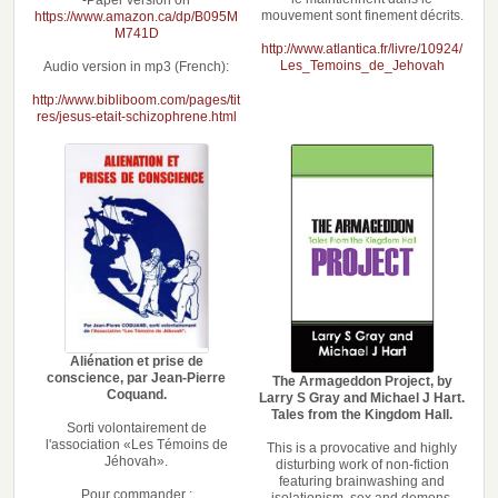
-Paper version on
mouvement sont finement décrits.
https://www.amazon.ca/dp/B095M
M741D
http://www.atlantica.fr/livre/10924/
Les_Temoins_de_Jehovah
Audio version in mp3 (French):
http://www.bibliboom.com/pages/tit
res/jesus-etait-schizophrene.html
Aliénation et prise de
conscience, par Jean-Pierre
The Armageddon Project, by
Coquand.
Larry S Gray and Michael J Hart.
Tales from the Kingdom Hall.
Sorti volontairement de
l'association «Les Témoins de
This is a provocative and highly
Jéhovah».
disturbing work of non-fiction
featuring brainwashing and
Pour commander :