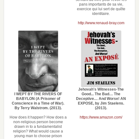
pans importants de sa vie,
exercice qui lui sert de quête
identitaire.
http://www.renaud-bray.com
Jehovah's Witnesses-The
I WEPT BY THE RIVERS OF
Good... The Bad… The
BABYLON (A Prisoner of
Deceptive… And Worse! AN
Conscience in a Time of War).
EXPOSE, by Jim Staelens.
By Terry Walstrom. (2013).
(2013).
How does it happen? How does a
https://www.amazon.com/
non-religious person become
drawn in to a fundamentalist
religion? What would cause a
young man to choose prison