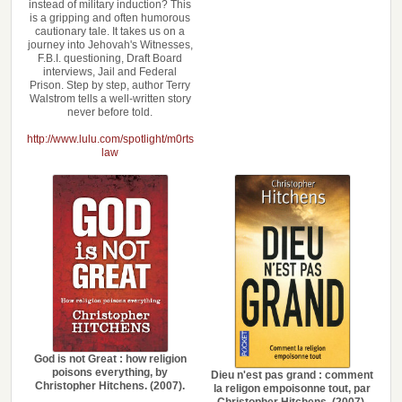
instead of military induction? This
is a gripping and often humorous
cautionary tale. It takes us on a
journey into Jehovah's Witnesses,
F.B.I. questioning, Draft Board
interviews, Jail and Federal
Prison. Step by step, author Terry
Walstrom tells a well-written story
never before told.
http://www.lulu.com/spotlight/m0rts
law
God is not Great : how religion
poisons everything, by
Dieu n'est pas grand : comment
Christopher Hitchens. (2007).
la religon empoisonne tout, par
Christopher Hitchens. (2007).