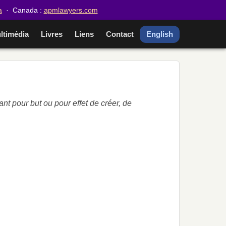
a
· Canada :
apmlawyers.com
ltimédia
Livres
Liens
Contact
English
nt pour but ou pour effet de créer, de